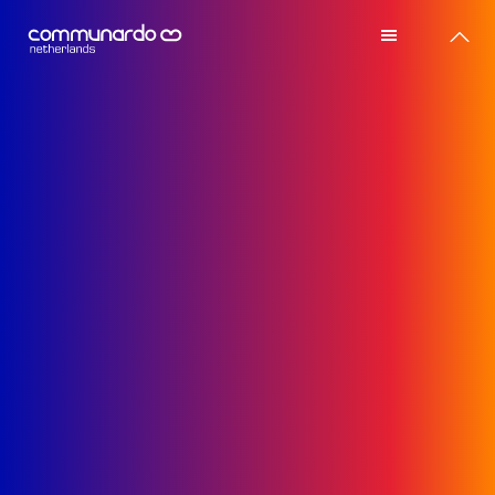
Home
Home
Atlassian software
Atlassian software
Voor wie
Voor wie
Advies
Advies
Trainingen
Trainingen
Referenties
Referenties
Over ons
Over ons
Contact
Contact