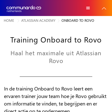
HOME
ATLASSIAN ACADEMY
ONBOARD TO ROVO
Home
Home
Atlassian software
Training Onboard to Rovo
Atlassian software
Voor wie
Voor wie
Haal het maximale uit Atlassian
Advies
Rovo
Advies
Trainingen
Trainingen
Referenties
Referenties
In de training Onboard to Rovo leert een
Over ons
ervaren trainer jouw team hoe je Rovo gebruikt
Over ons
om informatie te vinden, te begrijpen en er
Contact
Contact
direct actie op te ondernemen.