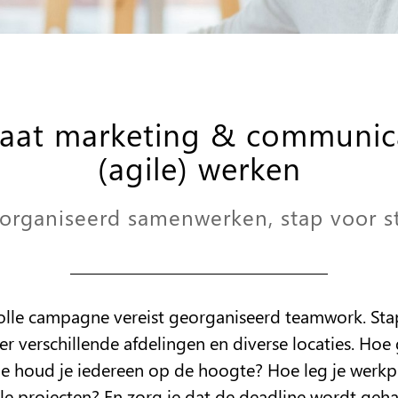
 laat marketing & communic
(agile) werken
organiseerd samenwerken, stap voor s
volle campagne vereist georganiseerd teamwork. St
er verschillende afdelingen en diverse locaties. Ho
oe houd je iedereen op de hoogte? Hoe leg je werkp
le projecten? En zorg je dat de deadline wordt geh