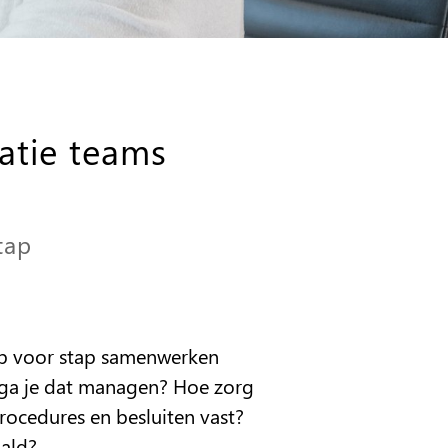
atie teams
tap
ap voor stap samenwerken
e ga je dat managen? Hoe zorg
rocedures en besluiten vast?
aald?