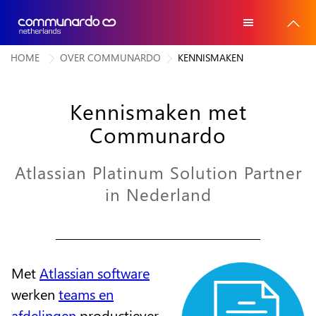
HOME
OVER COMMUNARDO
KENNISMAKEN
Home
Home
Atlassian software
Kennismaken met
Atlassian software
Communardo
Voor wie
Voor wie
Advies
Atlassian Platinum Solution Partner
Advies
in Nederland
Trainingen
Trainingen
Referenties
Referenties
Over ons
Met
Atlassian software
Over ons
werken
teams en
Contact
Contact
afdelingen
productiever,