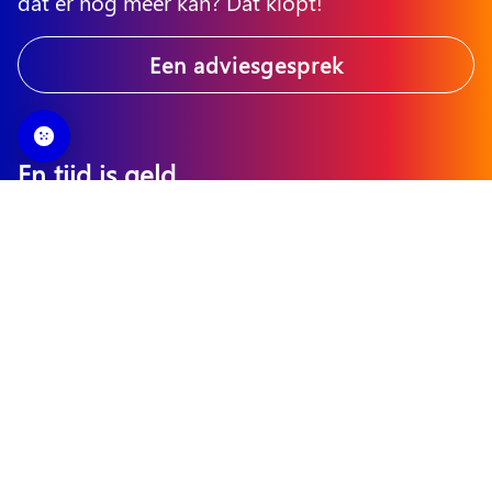
dat er nog meer kan? Dat klopt!
Een adviesgesprek
En tijd is geld
Efficiënt, effectief, optimaal. Welkom in de
wereld van Atlassian.
Bekijk tools
Wij helpen!
Rijnzathe 12