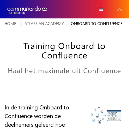
HOME
ATLASSIAN ACADEMY
ONBOARD TO CONFLUENCE
Home
Home
Atlassian software
Training Onboard to
Atlassian software
Confluence
Voor wie
Voor wie
Advies
Haal het maximale uit Confluence
Advies
Trainingen
Trainingen
Referenties
Referenties
In de training Onboard to
Over ons
Over ons
Confluence worden de
Contact
deelnemers geleerd hoe
Contact