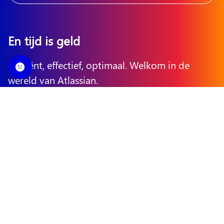
En tijd is geld
Efficiënt, effectief, optimaal. Welkom in de
wereld van Atlassian.
Bekijk tools
Wij helpen!
Rijnzathe 12
3454 PV Utrecht
T:
088 - 42 42 088