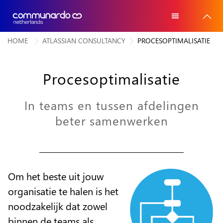
HOME
ATLASSIAN CONSULTANCY
PROCESOPTIMALISATIE
Home
Home
Atlassian software
Procesoptimalisatie
Atlassian software
Voor wie
Voor wie
In teams en tussen afdelingen
Advies
beter samenwerken
Advies
Trainingen
Trainingen
Referenties
Referenties
Om het beste uit jouw
Over ons
organisatie te halen is het
Over ons
noodzakelijk dat zowel
Contact
Contact
binnen de teams als