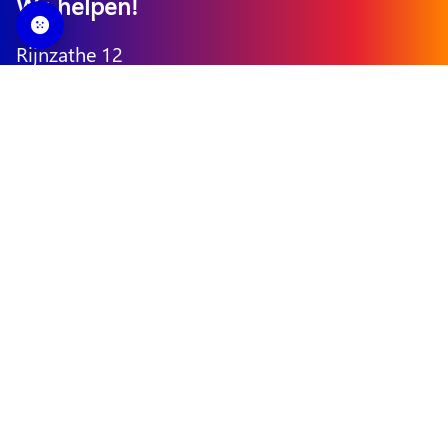
Wij helpen!
Rijnzathe 12
3454 PV Utrecht
T:
088 - 42 42 088
E:
info@communardo.nl
Volg ons