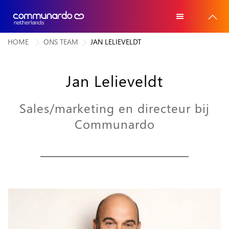
HOME
ONS TEAM
JAN LELIEVELDT
Home
Home
Atlassian software
Jan Lelieveldt
Atlassian software
Voor wie
Voor wie
Sales/marketing en directeur bij
Advies
Communardo
Advies
Trainingen
Trainingen
Referenties
Referenties
Over ons
Over ons
Contact
Contact